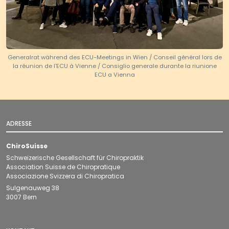
Generalrat während des ECU-Meetings in Wien / Conseil général lors de
la réunion de l'ECU à Vienne / Consiglio generale durante la riunione
ECU a Vienna
ADRESSE
ChiroSuisse
Schweizerische Gesellschaft für Chiropraktik
Association Suisse de Chiropratique
Associazione Svizzera di Chiropratica
Sulgenauweg 38
3007 Bern