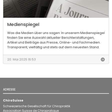
2
t
0
i
3
o
0
n
a
Medienspiegel
l
e
Was die Medien über uns sagen: In unserem Medienspiegel
P
finden Sie eine Auswahl aktueller Berichterstattungen,
a
Artikel und Beiträge aus Presse, Online- und Fachmedien.
r
Transparent, vielfältig und stets auf dem neuesten Stand.
l
M
a
e
m
20. Mai 2025 16:53
d
e
i
n
e
t
n
s
s
m
p
i
ADRESSE
i
t
e
g
g
l
ChiroSuisse
e
i
Schweizerische Gesellschaft für Chiropraktik
l
e
Association Suisse de Chiropratique