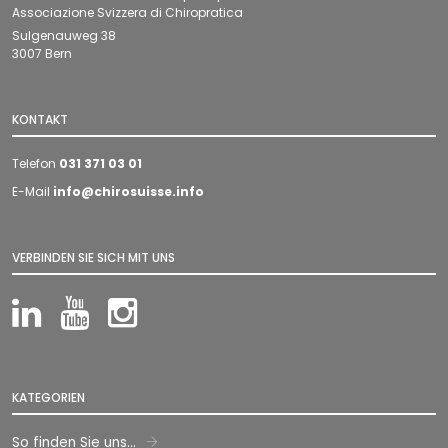
d
Associazione Svizzera di Chiropratica
e
Sulgenauweg 38
r
3007 Bern
KONTAKT
Telefon
031 371 03 01
E-Mail
info@chirosuisse.info
VERBINDEN SIE SICH MIT UNS
LinkedIn
YouTube
Instagram
KATEGORIEN
So finden Sie uns...