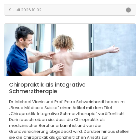
D
e
9. Juli 2026 10:02
s
k
r
i
p
t
i
v
e
S
t
u
Chiropraktik als integrative
d
Schmerztherapie
i
e
Dr. Michael Vianin und Prof. Petra Schweinhardt haben im
z
„Revue Médicale Suisse” einen Artikel mit dem Titel
u
„Chiropraktik: Integrative Schmerztherapie” veröffentlicht.
r
Darin beschreiben sie, dass die Chiropraktik als
e
medizinischer Beruf anerkannt ist und von der
g
Grundversicherung abgedeckt wird. Darüber hinaus stellen
i
sie die Chiropraktik als ganzheitlichen Ansatz zur
o