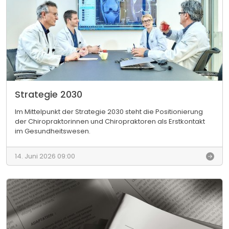
g
i
e
z
n
e
d
r
l
G
i
e
c
s
h
u
e
n
Strategie 2030
d
h
Im Mittelpunkt der Strategie 2030 steht die Positionierung
e
der Chiropraktorinnen und Chiropraktoren als Erstkontakt
i
im Gesundheitswesen.
t
S
s
t
t
14. Juni 2026 09:00
r
a
a
g
t
f
e
ü
g
r
i
n
e
a