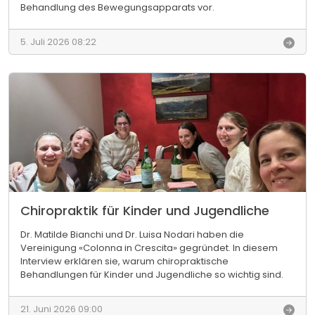
Behandlung des Bewegungsapparats vor.
n
a
C
l
h
5. Juli 2026 08:22
e
i
n
r
U
o
n
p
t
r
e
a
r
k
s
t
c
i
h
k
i
a
e
l
Chiropraktik für Kinder und Jugendliche
d
s
e
i
Dr. Matilde Bianchi und Dr. Luisa Nodari haben die
d
n
Vereinigung «Colonna in Crescita» gegründet. In diesem
e
t
Interview erklären sie, warum chiropraktische
r
e
Behandlungen für Kinder und Jugendliche so wichtig sind.
C
g
h
C
r
i
h
a
21. Juni 2026 09:00