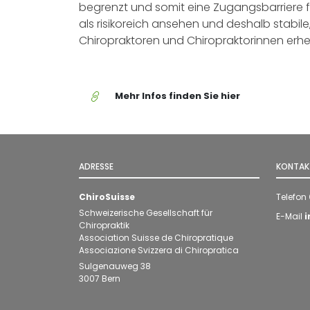
begrenzt und somit eine Zugangsbarriere für
als risikoreich ansehen und deshalb stabil
Chiropraktoren und Chiropraktorinnen erhe
Mehr
Mehr Infos finden Sie hier
Infos
finden
Sie
hier
ADRESSE
KONTAK
ChiroSuisse
Telefon
Schweizerische Gesellschaft für
E-Mail
i
Chiropraktik
Association Suisse de Chiropratique
Associazione Svizzera di Chiropratica
Sulgenauweg 38
3007 Bern