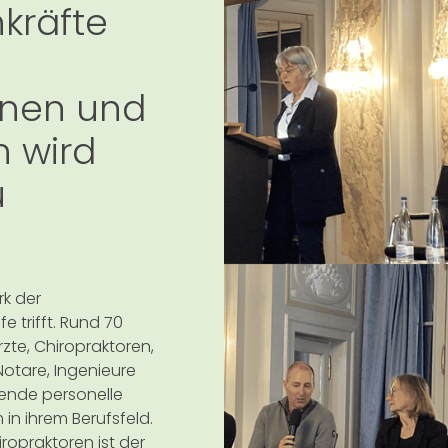
kräfte
nnen und
n wird
u
rk der
e trifft. Rund 70
zte, Chiropraktoren,
Notare, Ingenieure
ende personelle
in ihrem Berufsfeld.
ropraktoren ist der