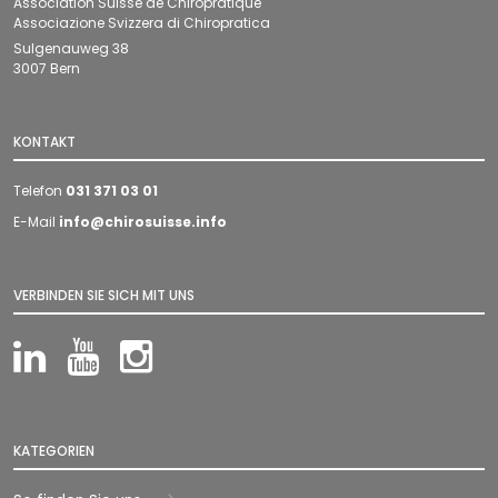
Association Suisse de Chiropratique
Associazione Svizzera di Chiropratica
Sulgenauweg 38
3007 Bern
KONTAKT
Telefon
031 371 03 01
E-Mail
info@chirosuisse.info
VERBINDEN SIE SICH MIT UNS
LinkedIn
YouTube
Instagram
KATEGORIEN