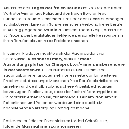
Anlässlich des
Tages der freien Berufe
am 28. Oktober trafen
Vertreter/-innen aus Politik und den freien Berufen Frau
Bundesrätin Baume-Schneider, um über den Fachkräftemangel
zu diskutieren. Eine vom Schweizerischen Verband freier Berufe
in Auftrag gegebene
Studie
zu diesem Thema zeigt, dass rund
70 Prozent der Berufstätigen fehlende personelle Ressourcen in
ihren Berufen als zentrales Problem ansehen.
In seinem Plädoyer machte sich der Vizepräsident von
ChiroSuisse,
Alexandre Emery
, stark für
mehr
Ausbildungsplätze für Chiropraktor/-innen, insbesondere
in der Westschweiz.
Der Numerus clausus stelle eine
Zugangsbarriere für potenziell Interessierte dar. Ein weiteres
Problem sei, dass junge Menschen freie Berufe als risikoreich
ansehen und deshalb stabile, sichere Arbeitsbedingungen
bevorzugen. Er bilanzierte, dass der Fachkräftemangel in der
Chiropraktik erheblich sei, zunehmend zu einem Problem für
Patientinnen und Patienten werde und eine qualitativ
hochstehende Versorgung unmöglich mache.
Basierend auf diesen Erkenntnissen fordert ChiroSuisse,
folgende
Massnahmen zu priorisieren
: