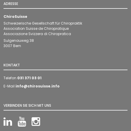
ADRESSE
ChiroSuisse
Schweizerische Gesellschaft für Chiropraktik
Association Suisse de Chiropratique
Associazione Svizzera di Chiropratica
Sulgenauweg 38
3007 Bern
KONTAKT
Telefon
031 371 03 01
E-Mail
info@chirosuisse.info
VERBINDEN SIE SICH MIT UNS
LinkedIn
YouTube
Instagram