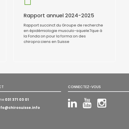
Rapport annuel 2024-2025
Rapport succinct du Groupe de recherche
en épidémiologie musculo-squele7que à
la Fonda:on pour la forma:on des
chiropra:ciens en Suisse
CT
CONNECTEZ-VOUS
one
031 371 03 01
LinkedIn
YouTube
Insta
nfo@chirosuisse.info