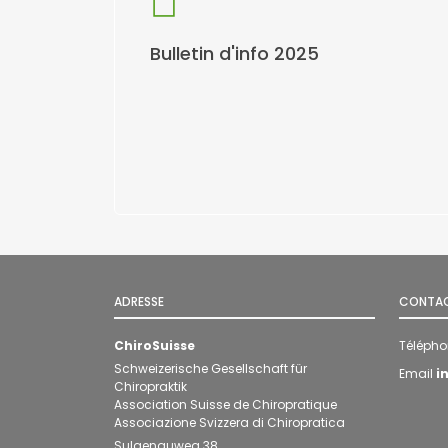
Bulletin d'info 2025
ADRESSE
CONTA
ChiroSuisse
Téléph
Schweizerische Gesellschaft für
Email
i
Chiropraktik
Association Suisse de Chiropratique
Associazione Svizzera di Chiropratica
Sulgenauweg 38