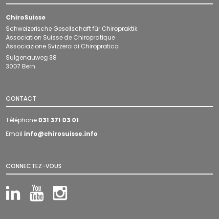
ChiroSuisse
Schweizerische Gesellschaft für Chiropraktik
Association Suisse de Chiropratique
Associazione Svizzera di Chiropratica
Sulgenauweg 38
3007 Bern
CONTACT
Téléphone
031 371 03 01
Email
info@chirosuisse.info
CONNECTEZ-VOUS
LinkedIn
YouTube
Instagram