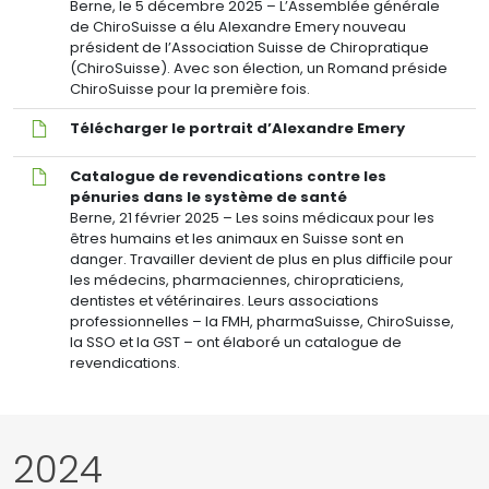
président
Berne, le 5 décembre 2025 – L’Assemblée générale
de
de ChiroSuisse a élu Alexandre Emery nouveau
l’association
président de l’Association Suisse de Chiropratique
ChiroSuisse
(ChiroSuisse). Avec son élection, un Romand préside
ChiroSuisse pour la première fois.
Télécharger
Télécharger le portrait d’Alexandre Emery
le
portrait
Catalogue
Catalogue de revendications contre les
d’Alexandre
de
pénuries dans le système de santé
Emery
revendications
Berne, 21 février 2025 – Les soins médicaux pour les
contre
êtres humains et les animaux en Suisse sont en
les
danger. Travailler devient de plus en plus difficile pour
pénuries
les médecins, pharmaciennes, chiropraticiens,
dans
dentistes et vétérinaires. Leurs associations
le
professionnelles – la FMH, pharmaSuisse, ChiroSuisse,
système
la SSO et la GST – ont élaboré un catalogue de
de
revendications.
santé
2024