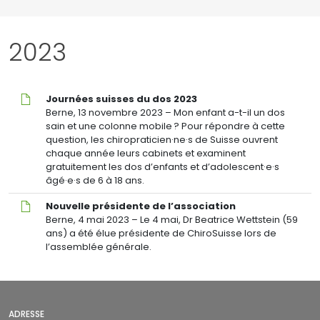
sur
les
maux
2023
de
tête
et
la
Journées
Journées suisses du dos 2023
colonne
suisses
Berne, 13 novembre 2023 – Mon enfant a-t-il un dos
cervicale
du
sain et une colonne mobile ? Pour répondre à cette
dos
question, les chiropraticien·ne·s de Suisse ouvrent
2023
chaque année leurs cabinets et examinent
gratuitement les dos d’enfants et d’adolescent·e·s
âgé·e·s de 6 à 18 ans.
Nouvelle
Nouvelle présidente de l’association
présidente
Berne, 4 mai 2023 – Le 4 mai, Dr Beatrice Wettstein (59
de
ans) a été élue présidente de ChiroSuisse lors de
l’association
l’assemblée générale.
ADRESSE