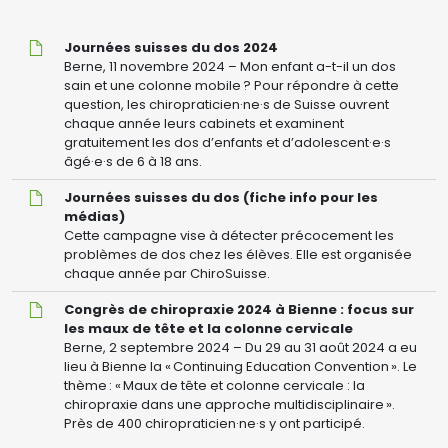
Journées
Journées suisses du dos 2024
suisses
Berne, 11 novembre 2024 – Mon enfant a-t-il un dos
du
sain et une colonne mobile ? Pour répondre à cette
dos
question, les chiropraticien·ne·s de Suisse ouvrent
2024
chaque année leurs cabinets et examinent
gratuitement les dos d’enfants et d’adolescent·e·s
âgé·e·s de 6 à 18 ans.
Journées
Journées suisses du dos (fiche info pour les
suisses
médias)
du
Cette campagne vise à détecter précocement les
dos
problèmes de dos chez les élèves. Elle est organisée
(fiche
chaque année par ChiroSuisse.
info
Congrès
Congrès de chiropraxie 2024 à Bienne : focus sur
pour
de
les maux de tête et la colonne cervicale
les
chiropraxie
Berne, 2 septembre 2024 – Du 29 au 31 août 2024 a eu
médias)
2024
lieu à Bienne la « Continuing Education Convention ». Le
à
thème : « Maux de tête et colonne cervicale : la
Bienne
chiropraxie dans une approche multidisciplinaire ».
:
Près de 400 chiropraticien·ne·s y ont participé.
focus