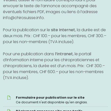
f
envoyer le texte de l’annonce accompagné des
u
éventuels fichiers PDF, images ou liens à l’adresse
t
u
info@chirosuisse.info
.
r
e
Pour la publication sur le
site Internet
, la durée est de
deux mois. Prix : CHF 100.– pour les membres, CHF 300.–
pour les non-membres (TVA incluse).
Pour une publication dans
l’intranet
, le portail
d’information interne pour les chiropraticiennes et
chiropraticiens, la durée est d’un mois. Prix : CHF 300.–
pour les membres, CHF 600.– pour les non-membres
(TVA incluse).
Formulaire
Formulaire pour publication sur le site
pour
Ce document n'est disponible qu'en anglais.
publication
Règlement