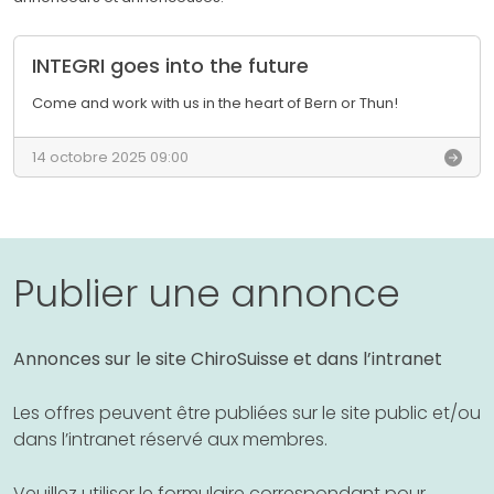
INTEGRI goes into the future
Come and work with us in the heart of Bern or Thun!
I
N
14 octobre 2025 09:00
T
E
G
R
I
g
Publier une annonce
o
e
s
Annonces sur le site ChiroSuisse et dans l’intranet
i
n
t
Les offres peuvent être publiées sur le site public et/ou
o
dans l’intranet réservé aux membres.
t
h
e
Veuillez utiliser le formulaire correspondant pour