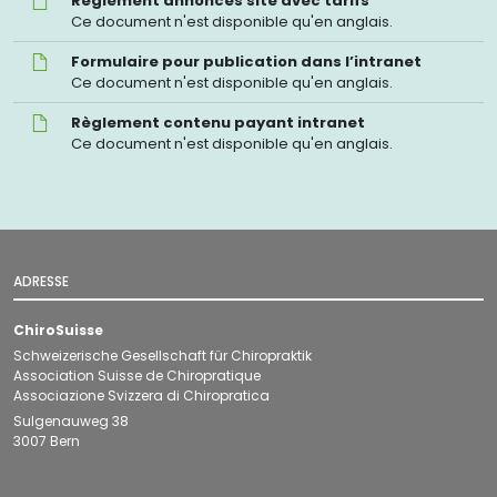
Règlement annonces site avec tarifs
sur
annonces
Ce document n'est disponible qu'en anglais.
le
site
site
Formulaire
Formulaire pour publication dans l’intranet
avec
pour
Ce document n'est disponible qu'en anglais.
tarifs
publication
Règlement
Règlement contenu payant intranet
dans
contenu
Ce document n'est disponible qu'en anglais.
l’intranet
payant
intranet
ADRESSE
ChiroSuisse
Schweizerische Gesellschaft für Chiropraktik
Association Suisse de Chiropratique
Associazione Svizzera di Chiropratica
Sulgenauweg 38
3007 Bern