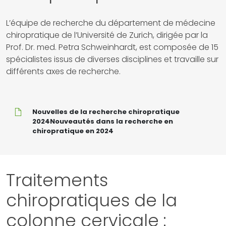
L’équipe de recherche du département de médecine
chiropratique de l’Université de Zurich, dirigée par la
Prof. Dr. med. Petra Schweinhardt, est composée de 15
spécialistes issus de diverses disciplines et travaille sur
différents axes de recherche.
Nouvelles
Nouvelles de la recherche chiropratique
de
2024Nouveautés dans la recherche en
la
chiropratique en 2024
recherche
chiropratique
2024Nouveautés
dans
Traitements
la
recherche
chiropratiques de la
en
chiropratique
colonne cervicale :
en