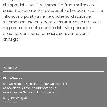
chiropratici. Questi trattamenti offrono sollievo in
caso di dolori a collo, testa, spalle e braccia, e spesso
influiscono positivamente anche sui disturbi del
sistema nervoso autonomo. Il risultato è un notevole
miglioramento della qualità della vita per molte
persone, con meno farmaci e senza interventi
chirurgici.
INDIRIZZO
ChiroSuisse
Schweizerische Gesellschaft für Chiropraktik
Association Suisse de Chiropratique
Associazione Svizzera di Chiropratica
Sulgenauweg 38
3007 Bern