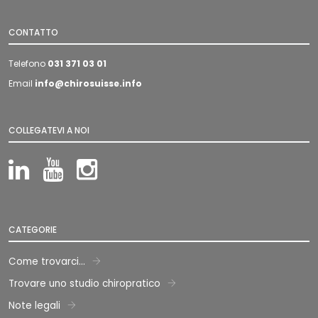
CONTATTO
Telefono
031 371 03 01
Email
info@chirosuisse.info
COLLEGATEVI A NOI
LinkedIn
YouTube
Instagram
CATEGORIE
Come trovarci...
Trovare uno studio chiropratico
Note legali