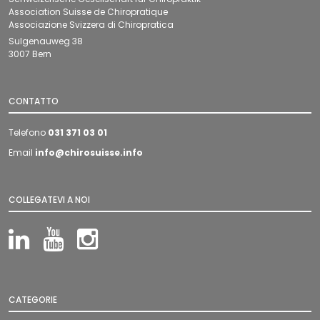
Association Suisse de Chiropratique
Associazione Svizzera di Chiropratica
Sulgenauweg 38
3007 Bern
CONTATTO
Telefono
031 371 03 01
Email
info@chirosuisse.info
COLLEGATEVI A NOI
LinkedIn
YouTube
Instagram
CATEGORIE