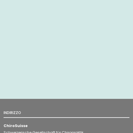
INDIRIZZO
ChiroSuisse
Schweizerische Gesellschaft für Chiropraktik