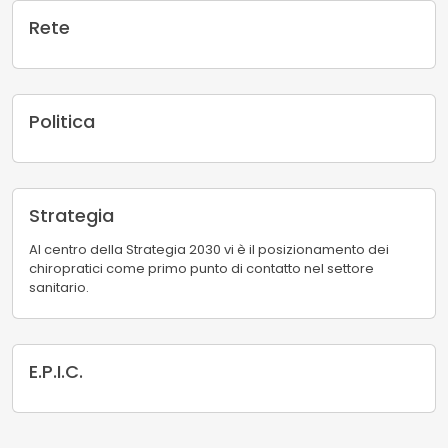
p
r
i
p
i
Rete
r
o
a
e
R
r
t
e
t
t
t
i
i
e
a
Politica
v
n
o
P
n
o
u
l
a
i
Strategia
l
t
i
i
Al centro della Strategia 2030 vi è il posizionamento dei
c
chiropratici come primo punto di contatto nel settore
a
sanitario.
S
t
r
a
E.P.I.C.
t
E
e
.
g
P
i