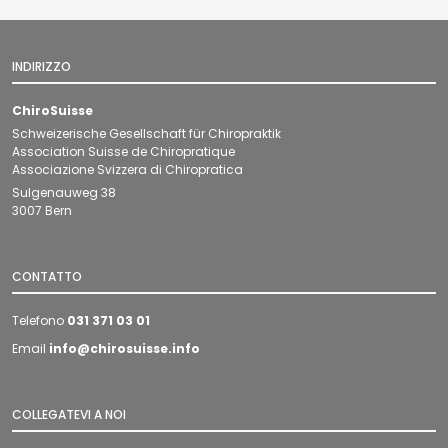
.
a
I
.
INDIRIZZO
C
.
ChiroSuisse
Schweizerische Gesellschaft für Chiropraktik
Association Suisse de Chiropratique
Associazione Svizzera di Chiropratica
Sulgenauweg 38
3007 Bern
CONTATTO
Telefono
031 371 03 01
Email
info@chirosuisse.info
COLLEGATEVI A NOI