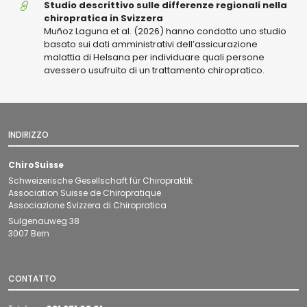
Studio
Studio descrittivo sulle differenze regionali nella
descrittivo
chiropratica in Svizzera
sulle
Muñoz Laguna et al. (2026) hanno condotto uno studio
differenze
basato sui dati amministrativi dell’assicurazione
regionali
malattia di Helsana per individuare quali persone
nella
avessero usufruito di un trattamento chiropratico.
chiropratica
in
Svizzera
INDIRIZZO
ChiroSuisse
Schweizerische Gesellschaft für Chiropraktik
Association Suisse de Chiropratique
Associazione Svizzera di Chiropratica
Sulgenauweg 38
3007 Bern
CONTATTO