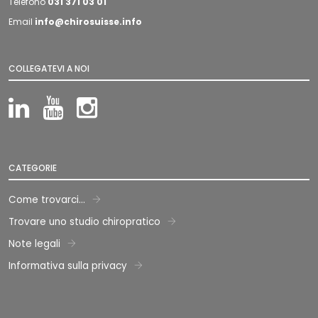
Telefono
031 371 03 01
Email
info@chirosuisse.info
COLLEGATEVI A NOI
LinkedIn
YouTube
Instagram
CATEGORIE
Come trovarci...
Trovare uno studio chiropratico
Note legali
Informativa sulla privacy