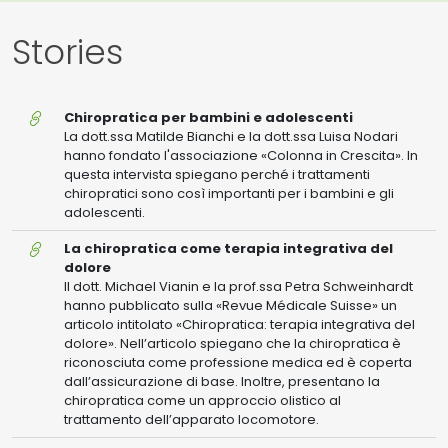
Stories
Chiropratica
Chiropratica per bambini e adolescenti
per
La dott.ssa Matilde Bianchi e la dott.ssa Luisa Nodari
bambini
hanno fondato l'associazione «Colonna in Crescita». In
e
questa intervista spiegano perché i trattamenti
adolescenti
chiropratici sono così importanti per i bambini e gli
adolescenti.
La
La chiropratica come terapia integrativa del
chiropratica
dolore
come
Il dott. Michael Vianin e la prof.ssa Petra Schweinhardt
terapia
hanno pubblicato sulla «Revue Médicale Suisse» un
integrativa
articolo intitolato «Chiropratica: terapia integrativa del
del
dolore». Nell’articolo spiegano che la chiropratica è
dolore
riconosciuta come professione medica ed è coperta
dall’assicurazione di base. Inoltre, presentano la
chiropratica come un approccio olistico al
trattamento dell’apparato locomotore.